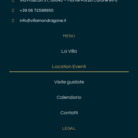
Via Frascati 51, 00040 – Monte Porzio Catone (RM)
+39 06 72598950
info@villamondragone.it
MENU
La Villa
Location Eventi
Visite guidate
Calendario
Contatti
LEGAL